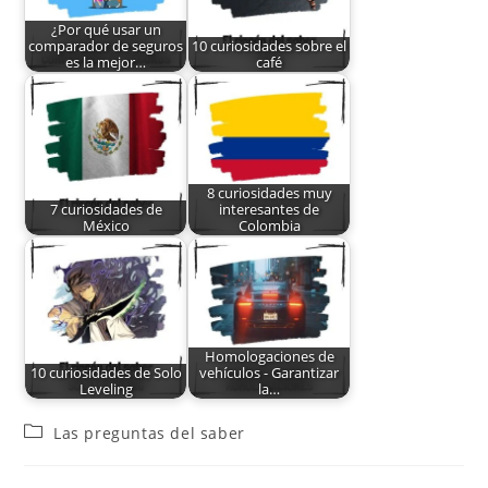
¿Por qué usar un
comparador de seguros
10 curiosidades sobre el
es la mejor…
café
8 curiosidades muy
7 curiosidades de
interesantes de
México
Colombia
Homologaciones de
10 curiosidades de Solo
vehículos - Garantizar
Leveling
la…
Las preguntas del saber