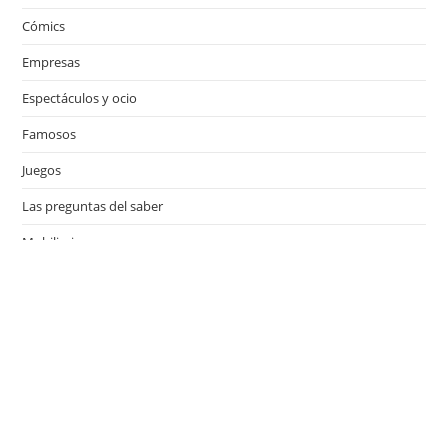
Cómics
Empresas
Espectáculos y ocio
Famosos
Juegos
Las preguntas del saber
Mobiliario
Motor
Música
Países
Películas
Series de televisión