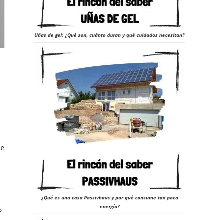
Uñas de gel: ¿Qué son, cuánto duran y qué cuidados necesitan?
be
.
¿Qué es una casa Passivhaus y por qué consume tan poca
energía?
s