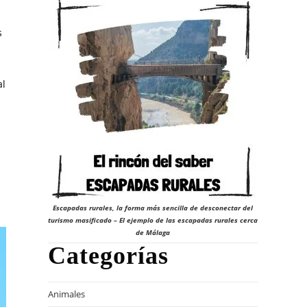
s
al
Escapadas rurales, la forma más sencilla de desconectar del
turismo masificado – El ejemplo de las escapadas rurales cerca
de Málaga
Categorías
Animales