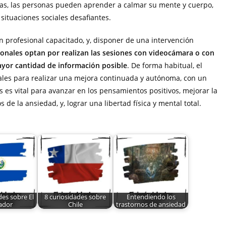
icas, las personas pueden aprender a calmar su mente y cuerpo,
situaciones sociales desafiantes.
un profesional capacitado, y, disponer de una intervención
nales optan por realizan las sesiones con videocámara o con
mayor cantidad de información posible
. De forma habitual, el
eriales para realizar una mejora continuada y autónoma, con un
s es vital para avanzar en los pensamientos positivos, mejorar la
de la ansiedad, y, lograr una libertad física y mental total.
des sobre El
8 curiosidades sobre
Entendiendo los
ador
Chile
trastornos de ansiedad