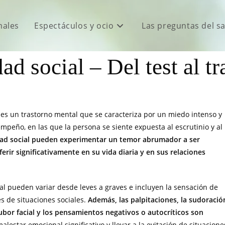
males
Espectáculos y ocio
Las preguntas del s
ad social – Del test al t
 es un trastorno mental que se caracteriza por un miedo intenso y
empeño, en las que la persona se siente expuesta al escrutinio y al
dad social pueden experimentar un temor abrumador a ser
rir significativamente en su vida diaria y en sus relaciones
al pueden variar desde leves a graves e incluyen la sensación de
s de situaciones sociales.
Además, las palpitaciones, la sudoració
 rubor facial y los pensamientos negativos o autocríticos son
estar emocional significativo y llevar a la evitación de situacione