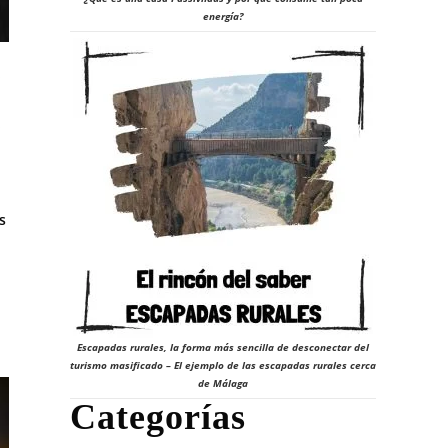
energía?
s
s
s
Escapadas rurales, la forma más sencilla de desconectar del
turismo masificado – El ejemplo de las escapadas rurales cerca
de Málaga
Categorías