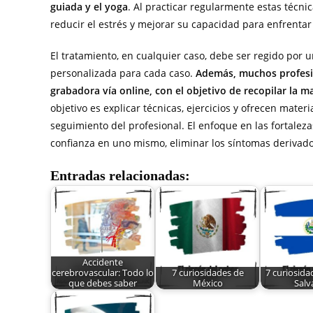
guiada y el yoga
. Al practicar regularmente estas técn
reducir el estrés y mejorar su capacidad para enfrentar 
El tratamiento, en cualquier caso, debe ser regido por 
personalizada para cada caso.
Además, muchos profesio
grabadora vía online, con el objetivo de recopilar la 
objetivo es explicar técnicas, ejercicios y ofrecen mat
seguimiento del profesional. El enfoque en las fortaleza
confianza en uno mismo, eliminar los síntomas derivados 
Entradas relacionadas:
Accidente
cerebrovascular: Todo lo
7 curiosidades de
7 curiosida
que debes saber
México
Salv