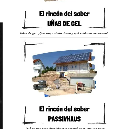
Uñas de gel: ¿Qué son, cuánto duran y qué cuidados necesitan?
¿Qué es una casa Passivhaus y por qué consume tan poca