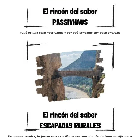
¿Qué es una casa Passivhaus y por qué consume tan poca energía?
Escapadas rurales, la forma más sencilla de desconectar del turismo masificado –