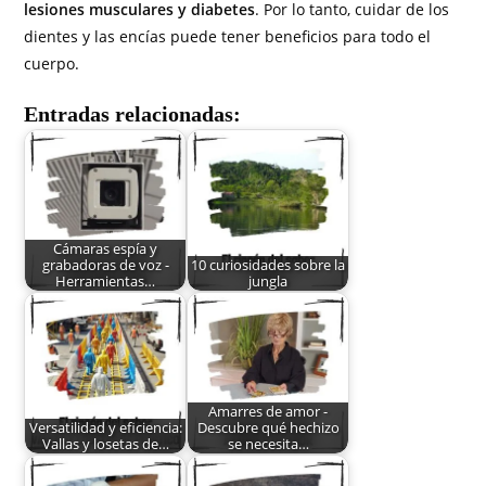
lesiones musculares y diabetes
. Por lo tanto, cuidar de los
dientes y las encías puede tener beneficios para todo el
cuerpo.
Entradas relacionadas:
Cámaras espía y
grabadoras de voz -
10 curiosidades sobre la
Herramientas…
jungla
Amarres de amor -
Versatilidad y eficiencia:
Descubre qué hechizo
Vallas y losetas de…
se necesita…