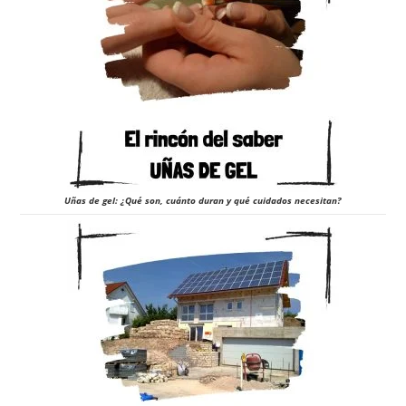
Uñas de gel: ¿Qué son, cuánto duran y qué cuidados necesitan?