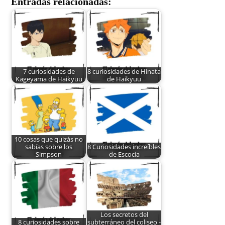
Entradas relacionadas:
7 curiosidades de
8 curiosidades de Hinata
Kageyama de Haikyuu
de Haikyuu
10 cosas que quizás no
sabías sobre los
8 Curiosidades increíbles
Simpson
de Escocia
Los secretos del
8 curiosidades sobre
subterráneo del coliseo -