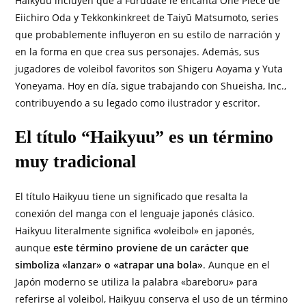
Haikyuu incluyen que a Furudate le encanta One Piece de
Eiichiro Oda y Tekkonkinkreet de Taiyū Matsumoto, series
que probablemente influyeron en su estilo de narración y
en la forma en que crea sus personajes. Además, sus
jugadores de voleibol favoritos son Shigeru Aoyama y Yuta
Yoneyama. Hoy en día, sigue trabajando con Shueisha, Inc.,
contribuyendo a su legado como ilustrador y escritor.
El título “Haikyuu” es un término
muy tradicional
El título Haikyuu tiene un significado que resalta la
conexión del manga con el lenguaje japonés clásico.
Haikyuu literalmente significa «voleibol» en japonés,
aunque
este término proviene de un carácter que
simboliza «lanzar» o «atrapar una bola»
. Aunque en el
Japón moderno se utiliza la palabra «bareboru» para
referirse al voleibol, Haikyuu conserva el uso de un término