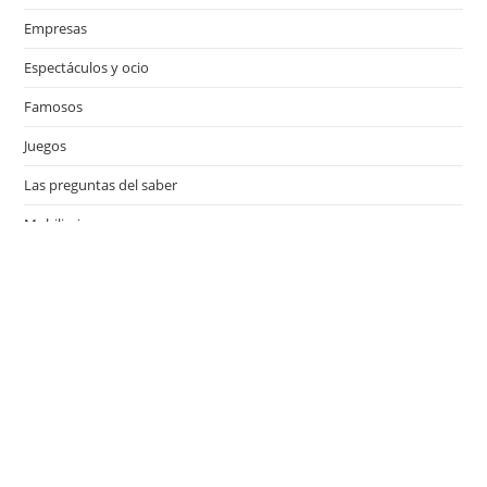
Empresas
Espectáculos y ocio
Famosos
Juegos
Las preguntas del saber
Mobiliario
Motor
Música
Países
Películas
Series de televisión
Viajes