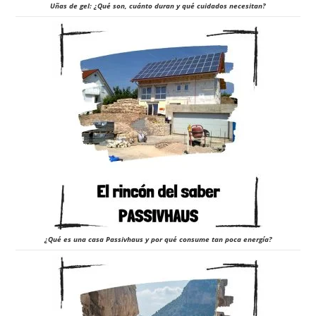
Uñas de gel: ¿Qué son, cuánto duran y qué cuidados necesitan?
¿Qué es una casa Passivhaus y por qué consume tan poca energía?