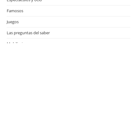
Famosos
Juegos
Las preguntas del saber
Mobiliario
Motor
Música
Países
Películas
Series de televisión
Viajes