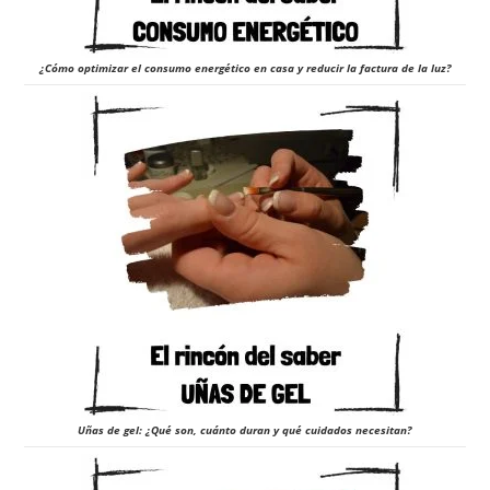
¿Cómo optimizar el consumo energético en casa y reducir la factura de la luz?
Uñas de gel: ¿Qué son, cuánto duran y qué cuidados necesitan?