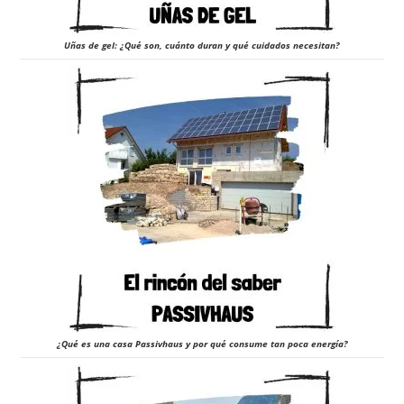
Uñas de gel: ¿Qué son, cuánto duran y qué cuidados necesitan?
¿Qué es una casa Passivhaus y por qué consume tan poca energía?