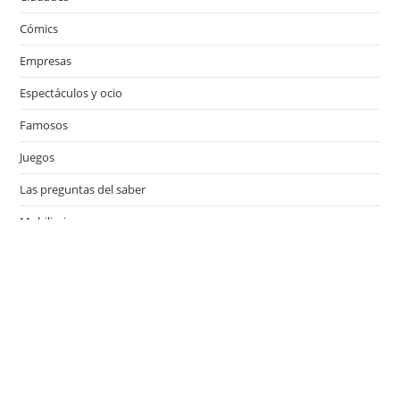
Cómics
Empresas
Espectáculos y ocio
Famosos
Juegos
Las preguntas del saber
Mobiliario
Motor
Música
Países
Películas
Series de televisión