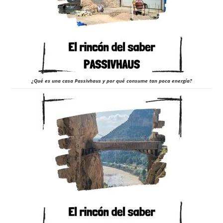
¿Qué es una casa Passivhaus y por qué consume tan poca energía?