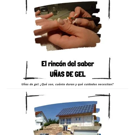
Uñas de gel: ¿Qué son, cuánto duran y qué cuidados necesitan?