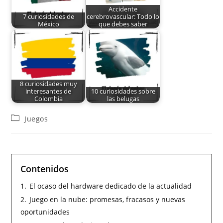
Accidente
7 curiosidades de
cerebrovascular: Todo lo
México
que debes saber
8 curiosidades muy
interesantes de
10 curiosidades sobre
Colombia
las belugas
Juegos
Contenidos
1.
El ocaso del hardware dedicado de la actualidad
2.
Juego en la nube: promesas, fracasos y nuevas
oportunidades