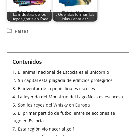
La industria de los
¿Qué islas forman las
juegos gratis en línea
islas Canarias?
Países
Contenidos
1.
El animal nacional de Escocia es el unicornio
2.
Su capital está plagada de edificios protegidos
3.
El inventor de la penicilina es escocés
4.
La leyenda del Monstruo del Lago Ness es escocesa
5.
Son los reyes del Whisky en Europa
6.
El primer partido de futbol entre selecciones se
jugó en Escocia
7.
Esta región vio nacer al golf