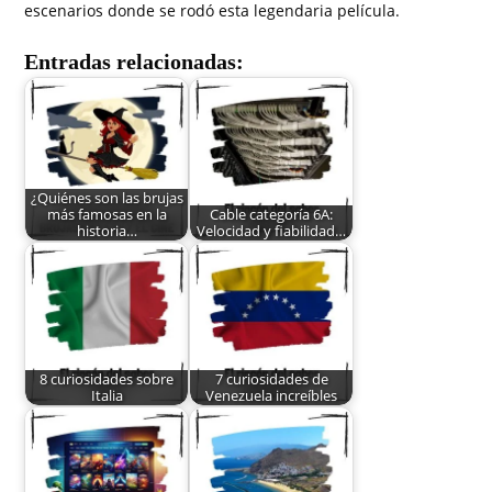
escenarios donde se rodó esta legendaria película.
Entradas relacionadas:
¿Quiénes son las brujas
más famosas en la
Cable categoría 6A:
historia…
Velocidad y fiabilidad…
8 curiosidades sobre
7 curiosidades de
Italia
Venezuela increíbles