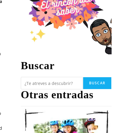
da
n
Buscar
BUSCAR
Otras entradas
o
ad