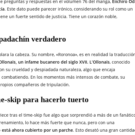
de preguntas y respuestas en el volumen 76 del manga,
Eiichiro O
cía
. Este dato puede parecer irónico, considerando su rol como un
ene un fuerte sentido de justicia. Tiene un corazón noble,
spadachín verdadero
lara la cabeza. Su nombre, «Roronoa», es en realidad la traducció
Ollonais, un infame bucanero del siglo XVII. L’Ollonais
, conocido
con su crueldad y despiadada naturaleza, algo que encaja
á combatiendo. En los momentos más intensos de combate, su
 propios compañeros de tripulación.
e-skip para hacerlo tuerto
iece tras el time-skip fue algo que sorprendió a más de un fanátic
trenamiento, lo hace más fuerte que nunca, pero con una
o está ahora cubierto por un parche
. Esto desató una gran cantid