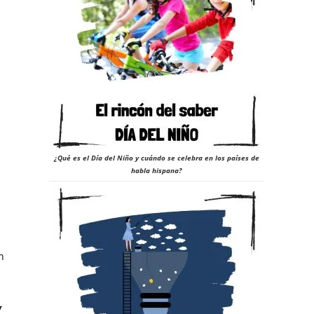
¿Qué es el Día del Niño y cuándo se celebra en los países de
habla hispana?
n
y