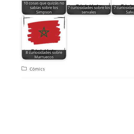
10 cosas que quizás no
sabías sobre los
7 curiosidades sobre los
7 curiosida
Simpson
servales
Salv
8 curiosidades sobre
Marruecos
Cómics