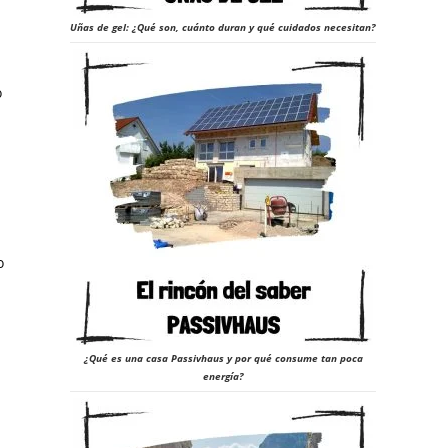
Uñas de gel: ¿Qué son, cuánto duran y qué cuidados necesitan?
o
o
¿Qué es una casa Passivhaus y por qué consume tan poca
energía?