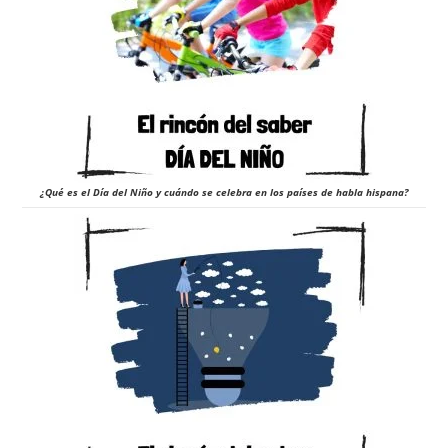
¿Qué es el Día del Niño y cuándo se celebra en los países de habla hispana?