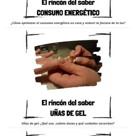
¿Cómo optimizar el consumo energético en casa y reducir la factura de la luz?
Uñas de gel: ¿Qué son, cuánto duran y qué cuidados necesitan?