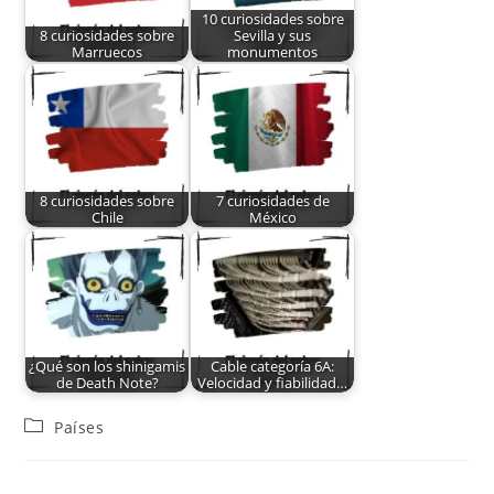
10 curiosidades sobre
8 curiosidades sobre
Sevilla y sus
Marruecos
monumentos
8 curiosidades sobre
7 curiosidades de
Chile
México
¿Qué son los shinigamis
Cable categoría 6A:
de Death Note?
Velocidad y fiabilidad…
Países