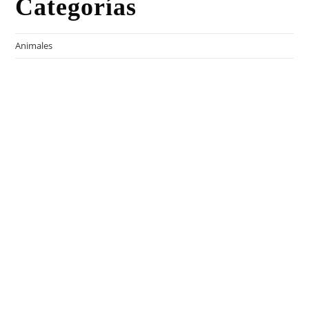
Categorías
Animales
Ciencia
Ciudades
Cómics
Empresas
Espectáculos y ocio
Famosos
Juegos
Las preguntas del saber
Mobiliario
Motor