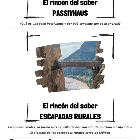
¿Qué es una casa Passivhaus y por qué consume tan poca energía?
Escapadas rurales, la forma más sencilla de desconectar del turismo masificado –
El ejemplo de las escapadas rurales cerca de Málaga