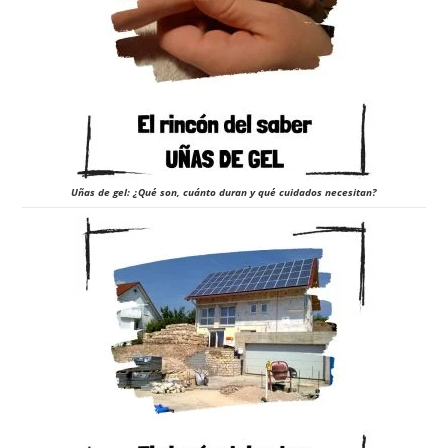
Uñas de gel: ¿Qué son, cuánto duran y qué cuidados necesitan?