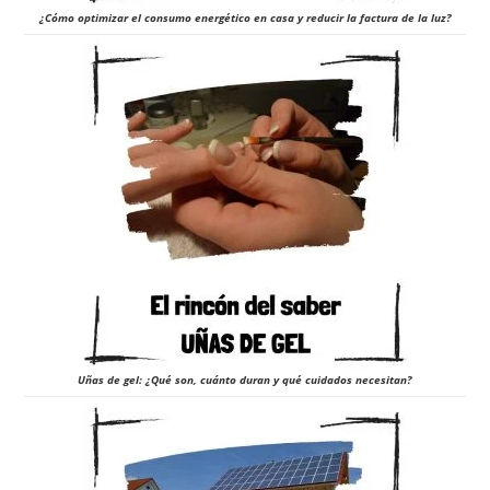
¿Cómo optimizar el consumo energético en casa y reducir la factura de la luz?
Uñas de gel: ¿Qué son, cuánto duran y qué cuidados necesitan?