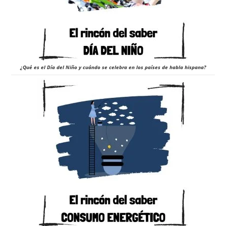
¿Qué es el Día del Niño y cuándo se celebra en los países de habla hispana?