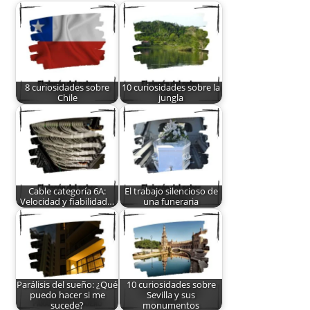
8 curiosidades sobre
10 curiosidades sobre la
Chile
jungla
Cable categoría 6A:
El trabajo silencioso de
Velocidad y fiabilidad…
una funeraria
Parálisis del sueño: ¿Qué
10 curiosidades sobre
puedo hacer si me
Sevilla y sus
sucede?
monumentos