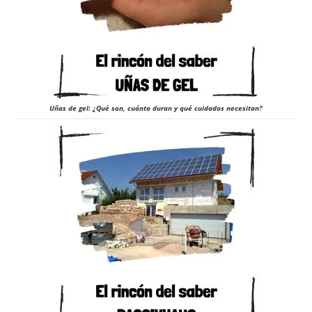
Uñas de gel: ¿Qué son, cuánto duran y qué cuidados necesitan?