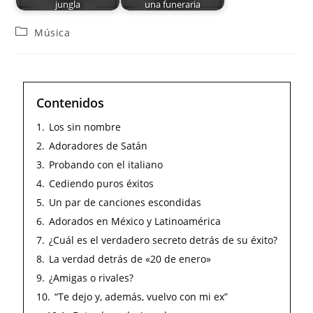
jungla
una funeraria
Música
Contenidos
1.
Los sin nombre
2.
Adoradores de Satán
3.
Probando con el italiano
4.
Cediendo puros éxitos
5.
Un par de canciones escondidas
6.
Adorados en México y Latinoamérica
7.
¿Cuál es el verdadero secreto detrás de su éxito?
8.
La verdad detrás de «20 de enero»
9.
¿Amigas o rivales?
10.
“Te dejo y, además, vuelvo con mi ex”