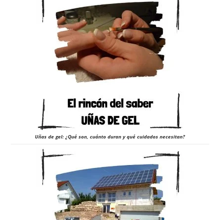
Uñas de gel: ¿Qué son, cuánto duran y qué cuidados necesitan?