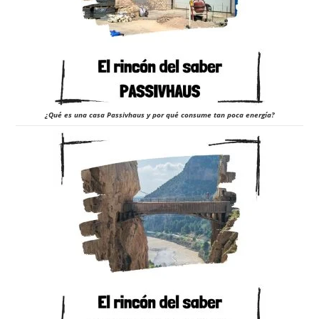
¿Qué es una casa Passivhaus y por qué consume tan poca energía?