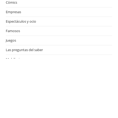
Cómics
Empresas
Espectáculos y ocio
Famosos
Juegos
Las preguntas del saber
Mobiliario
Motor
Música
Países
Películas
Series de televisión
Viajes