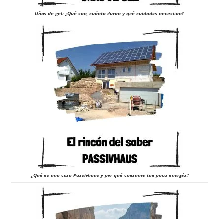
Uñas de gel: ¿Qué son, cuánto duran y qué cuidados necesitan?
¿Qué es una casa Passivhaus y por qué consume tan poca energía?