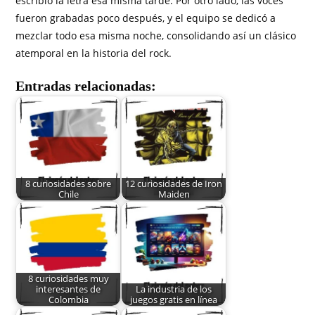
escribió la letra esa misma tarde. Por otro lado, las voces
fueron grabadas poco después, y el equipo se dedicó a
mezclar todo esa misma noche, consolidando así un clásico
atemporal en la historia del rock.
Entradas relacionadas:
8 curiosidades sobre
12 curiosidades de Iron
Chile
Maiden
8 curiosidades muy
interesantes de
La industria de los
Colombia
juegos gratis en línea