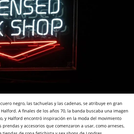
l cuero negro, las tachuelas y las cadenas, se atribuye en gran
 Halford. A finales de los años 70, la banda buscaba una imagen
vo, y Halford encontró inspiración en la moda del movimiento
s prendas y accesorios que comenzaron a usar, como arneses,
 tiendas de ropa fetichista y sex shops de Londres.