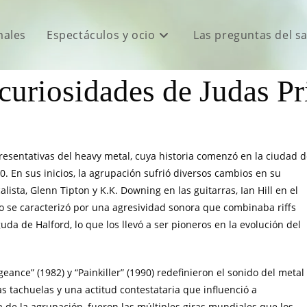
males
Espectáculos y ocio
Las preguntas del s
curiosidades de Judas Pr
resentativas del heavy metal, cuya historia comenzó en la ciudad 
0. En sus inicios, la agrupación sufrió diversos cambios en su
ista, Glenn Tipton y K.K. Downing en las guitarras, Ian Hill en el
tilo se caracterizó por una agresividad sonora que combinaba riffs
uda de Halford, lo que los llevó a ser pioneros en la evolución del
ance” (1982) y “Painkiller” (1990) redefinieron el sonido del metal
as tachuelas y una actitud contestataria que influenció a
 de la agrupación, fueron las múltiples giras mundiales que los