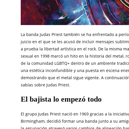
La banda Judas Priest también se ha enfrentado a perí
juicio en el que se les acusó de incluir mensajes subli
a prueba la libertad artística en el rock. De la misma m
sexual en 1998 marcó un hito en la historia del metal,
de la comunidad LGBTQ+ dentro de un ambiente tradic
una estética inconfundible y una puesta en escena ener
demostrando que el metal sigue vigente. A continuaci
sabías sobre Judas Priest.
El bajista lo empezó todo
El grupo Judas Priest nació en 1969 gracias a la iniciativ
Birmingham, decidió formar una banda junto a su amigo d
la agrupación atravesó varios cambios de alineación ha