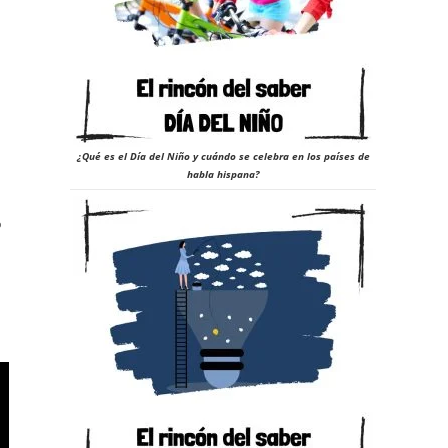
¿Qué es el Día del Niño y cuándo se celebra en los países de
habla hispana?
o
n