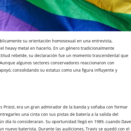
úblicamente su orientación homosexual en una entrevista,
del heavy metal en hacerlo. En un género tradicionalmente
ctitud rebelde, su declaración fue un momento trascendental que
a. Aunque algunos sectores conservadores reaccionaron con
apoyó, consolidando su estatus como una figura influyente y
udas Priest, era un gran admirador de la banda y soñaba con formar
tregarles una cinta con sus pistas de batería a la salida del
ún día lo consideraran. Su oportunidad llegó en 1989, cuando Dave
un nuevo baterista. Durante las audiciones, Travis se quedó con el