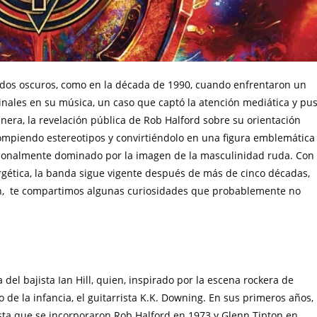
odos oscuros, como en la década de 1990, cuando enfrentaron un
minales en su música, un caso que captó la atención mediática y pu
anera, la revelación pública de Rob Halford sobre su orientación
 rompiendo estereotipos y convirtiéndolo en una figura emblemática
ionalmente dominado por la imagen de la masculinidad ruda. Con
gética, la banda sigue vigente después de más de cinco décadas,
ón, te compartimos algunas curiosidades que probablemente no
a del bajista Ian Hill, quien, inspirado por la escena rockera de
e la infancia, el guitarrista K.K. Downing. En sus primeros años,
sta que se incorporaron Rob Halford en 1973 y Glenn Tipton en