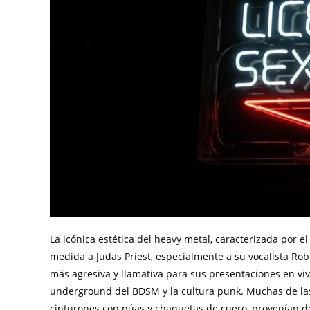
La icónica estética del heavy metal, caracterizada por e
medida a Judas Priest, especialmente a su vocalista Rob
más agresiva y llamativa para sus presentaciones en vi
underground del BDSM y la cultura punk. Muchas de la
cinturones con púas y chaquetas de cuero, provenían de