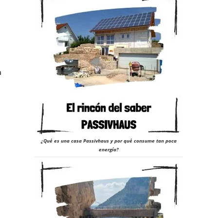
a
¿Qué es una casa Passivhaus y por qué consume tan poca
energía?