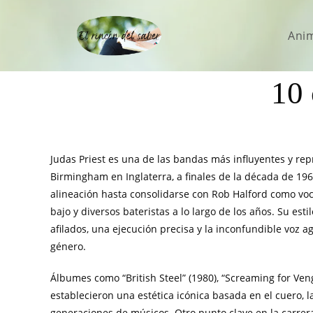
Ani
10 
Judas Priest es una de las bandas más influyentes y rep
Birmingham en Inglaterra, a finales de la década de 196
alineación hasta consolidarse con Rob Halford como vocal
bajo y diversos bateristas a lo largo de los años. Su es
afilados, una ejecución precisa y la inconfundible voz ag
género.
Álbumes como “British Steel” (1980), “Screaming for Venge
establecieron una estética icónica basada en el cuero, l
generaciones de músicos. Otro punto clave en la carrera