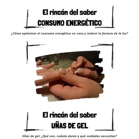
¿Cómo optimizar el consumo energético en casa y reducir la factura de la luz?
Uñas de gel: ¿Qué son, cuánto duran y qué cuidados necesitan?