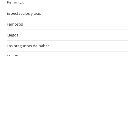
Empresas
Espectáculos y ocio
Famosos
Juegos
Las preguntas del saber
Mobiliario
Motor
Música
Países
Películas
Series de televisión
Viajes