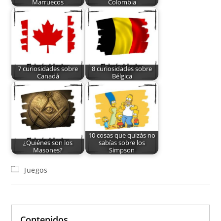
Marruecos
Colombia
7 curiosidades sobre
8 curiosidades sobre
Canadá
Bélgica
10 cosas que quizás no
¿Quiénes son los
sabías sobre los
Masones?
Simpson
Juegos
Contenidos