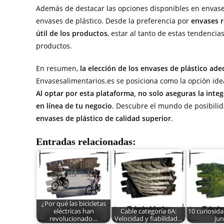
Además de destacar las opciones disponibles en envases
envases de plástico. Desde la preferencia por
envases r
útil de los productos
, estar al tanto de estas tendenci
productos.
En resumen,
la elección de los envases de plástico ade
Envasesalimentarios.es se posiciona como la opción idea
Al optar por esta plataforma, no solo aseguras la inte
en línea de tu negocio
. Descubre el mundo de posibilid
envases de plástico de calidad superior
.
Entradas relacionadas:
¿Por qué las bicicletas
eléctricas han
Cable categoría 6A:
10 curiosida
revolucionado…
Velocidad y fiabilidad…
jun