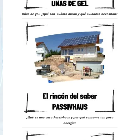
Uñas de gel: ¿Qué son, cuánto duran y qué cuidados necesitan?
¿Qué es una casa Passivhaus y por qué consume tan poca
energía?