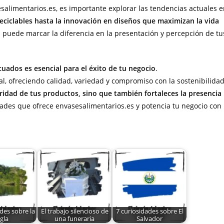
alimentarios.es, es importante explorar las tendencias actuales 
eciclables hasta la innovación en diseños que maximizan la vida
as puede marcar la diferencia en la presentación y percepción de tu
cuados es esencial para el éxito de tu negocio
.
l, ofreciendo calidad, variedad y compromiso con la sostenibilidad
gridad de tus productos, sino que también fortaleces la presencia
ades que ofrece envasesalimentarios.es y potencia tu negocio con
des sobre la
El trabajo silencioso de
7 curiosidades sobre El
gla
una funeraria
Salvador