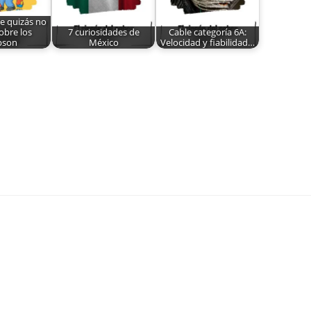
e quizás no
obre los
7 curiosidades de
Cable categoría 6A:
pson
México
Velocidad y fiabilidad…