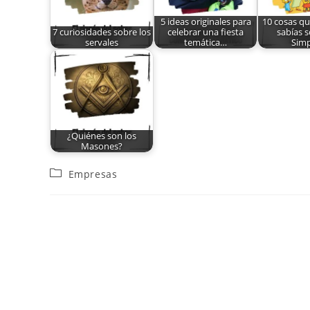
5 ideas originales para
10 cosas qu
7 curiosidades sobre los
celebrar una fiesta
sabías s
servales
temática…
Sim
¿Quiénes son los
Masones?
Empresas