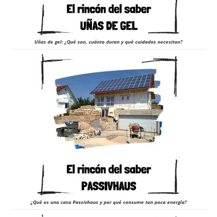
Uñas de gel: ¿Qué son, cuánto duran y qué cuidados necesitan?
¿Qué es una casa Passivhaus y por qué consume tan poca energía?