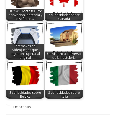
HUAWEI Mate 80 Pro:
innovación, potencia y
7 curiosidades sobre
diseño en…
Canadá
7 remakes de
videojuegos que
lograron superar al
Un vistazo al universo
original
de la hostelería
8 curiosidades sobre
8 curiosidades sobre
Bélgica
Italia
Empresas