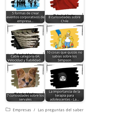
5 formas de crear
eventos corporativos de
8 curiosidades sobre
empresa…
Chile
10 cosas que quizás no
Cable categoría 6A:
sabías sobre los
Velocidad y fiabilidad…
Simpson
La importancia de la
7 curiosidades sobre los
terapia para
servales
adolescentes - La…
Empresas
/
Las preguntas del saber