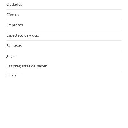
Ciudades
Cómics
Empresas
Espectáculos y ocio
Famosos
Juegos
Las preguntas del saber
Mobiliario
Motor
Música
Países
Películas
Series de televisión