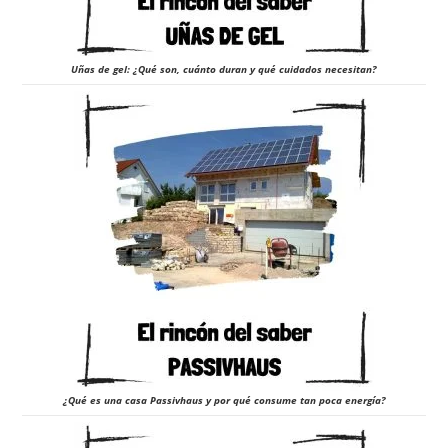
Uñas de gel: ¿Qué son, cuánto duran y qué cuidados necesitan?
¿Qué es una casa Passivhaus y por qué consume tan poca energía?