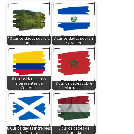
10 curiosidades sobre la
7 curiosidades sobre El
jungla
Salvador
8 curiosidades muy
interesantes de
8 curiosidades sobre
Colombia
Marruecos
8 Curiosidades increíbles
7 curiosidades de
de Escocia
Hungría