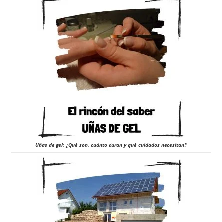
Uñas de gel: ¿Qué son, cuánto duran y qué cuidados necesitan?