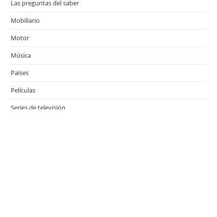
Las preguntas del saber
Mobiliario
Motor
Música
Países
Películas
Series de televisión
Viajes
Últimas entradas
¿Qué es el Día del Niño y cuándo se celebra en los
países de habla hispana?