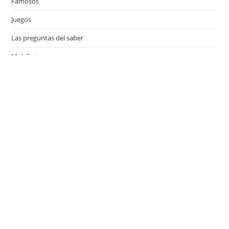
Famosos
Juegos
Las preguntas del saber
Mobiliario
Motor
Música
Países
Películas
Series de televisión
Viajes
Últimas entradas