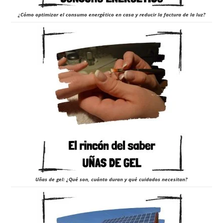
¿Cómo optimizar el consumo energético en casa y reducir la factura de la luz?
Uñas de gel: ¿Qué son, cuánto duran y qué cuidados necesitan?