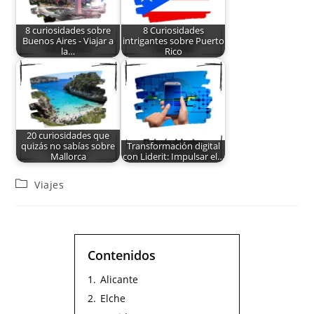
8 curiosidades sobre
8 Curiosidades
Buenos Aires - Viajar a
intrigantes sobre Puerto
la…
Rico
20 curiosidades que
quizás no sabías sobre
Transformación digital
Mallorca
con Liderit: Impulsar el…
Viajes
Contenidos
1.
Alicante
2.
Elche