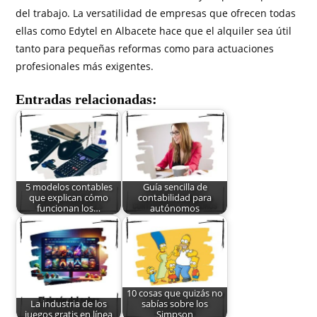
del trabajo. La versatilidad de empresas que ofrecen todas
ellas como Edytel en Albacete hace que el alquiler sea útil
tanto para pequeñas reformas como para actuaciones
profesionales más exigentes.
Entradas relacionadas:
5 modelos contables
Guía sencilla de
que explican cómo
contabilidad para
funcionan los…
autónomos
10 cosas que quizás no
La industria de los
sabías sobre los
juegos gratis en línea
Simpson