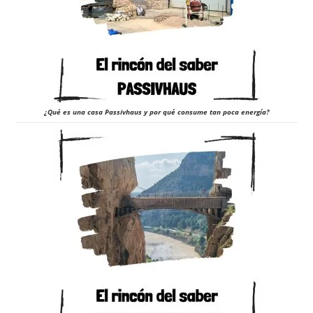
¿Qué es una casa Passivhaus y por qué consume tan poca energía?