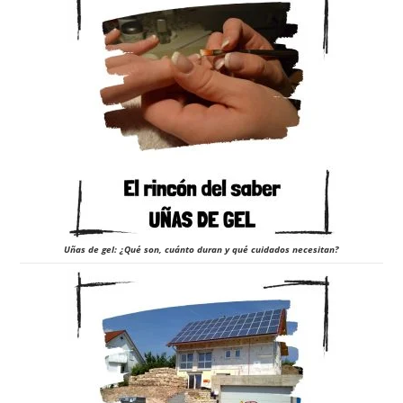
Uñas de gel: ¿Qué son, cuánto duran y qué cuidados necesitan?