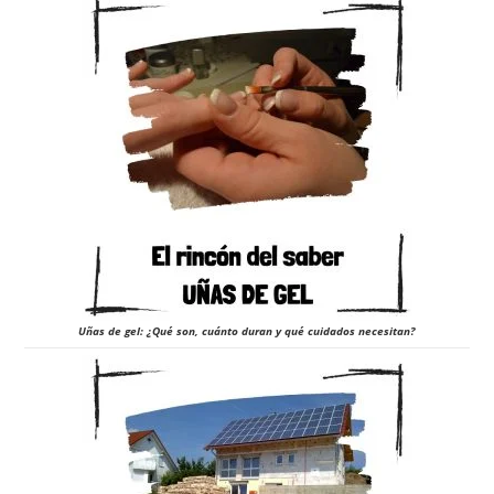
Uñas de gel: ¿Qué son, cuánto duran y qué cuidados necesitan?