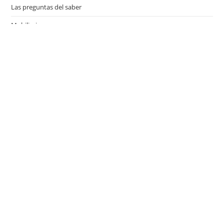
Las preguntas del saber
Mobiliario
Motor
Música
Países
Películas
Series de televisión
Viajes
Últimas entradas
¿Qué es el Día del Niño y cuándo se celebra en los