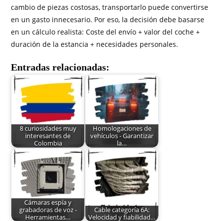
cambio de piezas costosas, transportarlo puede convertirse
en un gasto innecesario. Por eso, la decisión debe basarse
en un cálculo realista: Coste del envío + valor del coche +
duración de la estancia + necesidades personales.
Entradas relacionadas:
8 curiosidades muy
Homologaciones de
interesantes de
vehículos - Garantizar
Colombia
la…
Cámaras espía y
grabadoras de voz -
Cable categoría 6A:
Herramientas…
Velocidad y fiabilidad…