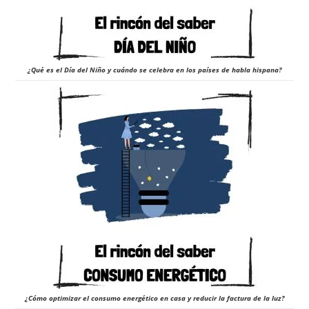
¿Qué es el Día del Niño y cuándo se celebra en los países de habla hispana?
¿Cómo optimizar el consumo energético en casa y reducir la factura de la luz?