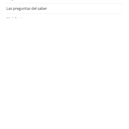
Las preguntas del saber
Mobiliario
Motor
Música
Países
Películas
Series de televisión
Viajes
Últimas entradas
¿Qué es el Día del Niño y cuándo se celebra en los