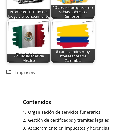
10 cosas que quizás no
Prometeo: El titán del
sabías sobre los
fuego y el conocimiento
Simpson
8 curiosidades muy
7 curiosidades de
interesantes de
México
Colombia
Empresas
Contenidos
1.
Organización de servicios funerarios
2.
Gestión de certificados y trámites legales
3.
Asesoramiento en impuestos y herencias