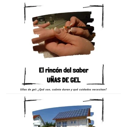
Uñas de gel: ¿Qué son, cuánto duran y qué cuidados necesitan?