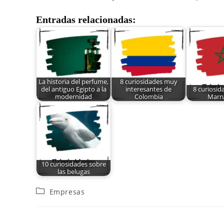
Entradas relacionadas:
La historia del perfume,
8 curiosidades muy
del antiguo Egipto a la
interesantes de
8 curiosid
modernidad
Colombia
Marr
10 curiosidades sobre
las belugas
Empresas