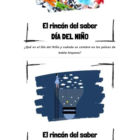
s
¿Qué es el Día del Niño y cuándo se celebra en los países de
habla hispana?