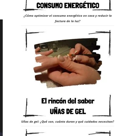
¿Cómo optimizar el consumo energético en casa y reducir la
factura de la luz?
Uñas de gel: ¿Qué son, cuánto duran y qué cuidados necesitan?