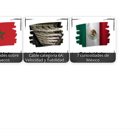
ades sobre
Cable categoría 6A:
7 curiosidades de
uecos
Velocidad y fiabilidad…
México