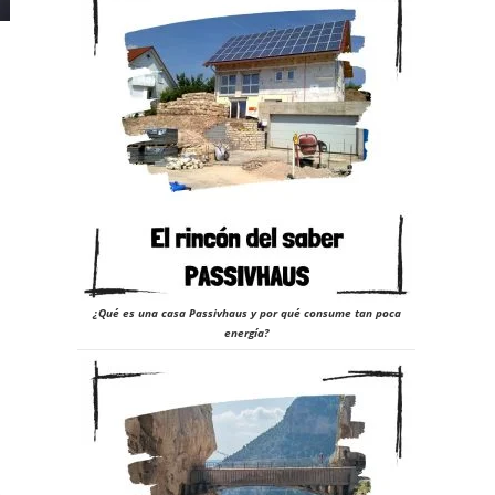
¿Qué es una casa Passivhaus y por qué consume tan poca
energía?
a