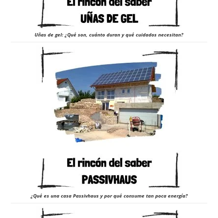
Uñas de gel: ¿Qué son, cuánto duran y qué cuidados necesitan?
¿Qué es una casa Passivhaus y por qué consume tan poca energía?