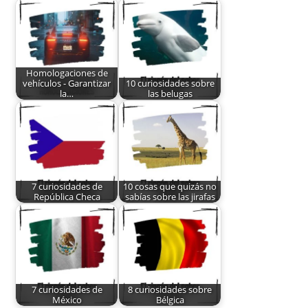
Homologaciones de
vehículos - Garantizar
10 curiosidades sobre
la…
las belugas
7 curiosidades de
10 cosas que quizás no
República Checa
sabías sobre las jirafas
7 curiosidades de
8 curiosidades sobre
México
Bélgica