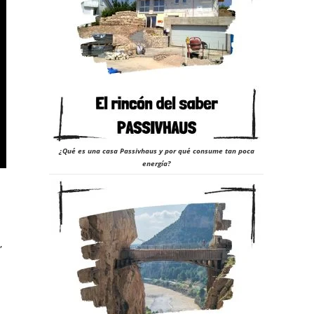
¿Qué es una casa Passivhaus y por qué consume tan poca
energía?
,