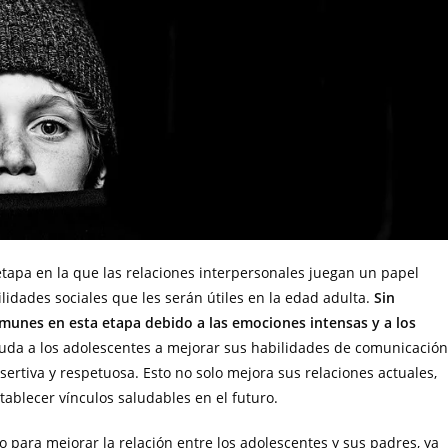
tapa en la que las relaciones interpersonales juegan un papel
lidades sociales que les serán útiles en la edad adulta.
Sin
omunes en esta etapa debido a las emociones intensas y a los
yuda a los adolescentes a mejorar sus habilidades de comunicación
rtiva y respetuosa. Esto no solo mejora sus relaciones actuales,
ablecer vínculos saludables en el futuro.
o para mejorar la relación entre los adolescentes y sus padres, ya