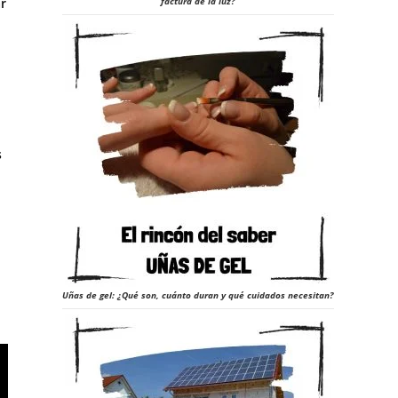
factura de la luz?
ar
s
Uñas de gel: ¿Qué son, cuánto duran y qué cuidados necesitan?