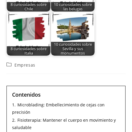
8 curiosidades sobre
10 curiosidades sobre
Chile
las belugas
10 curiosidades sobre
8 curiosidades sobre
Sevilla y sus
Italia
monumentos
Empresas
Contenidos
1.
Microblading: Embellecimiento de cejas con
precisión
2.
Fisioterapia: Mantener el cuerpo en movimiento y
saludable