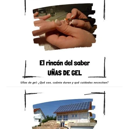
Uñas de gel: ¿Qué son, cuánto duran y qué cuidados necesitan?