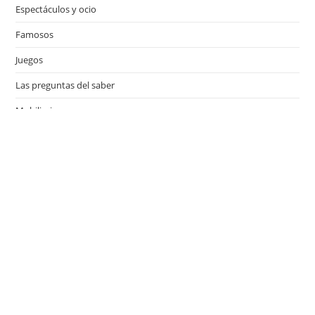
Espectáculos y ocio
Famosos
Juegos
Las preguntas del saber
Mobiliario
Motor
Música
Países
Películas
Series de televisión
Viajes