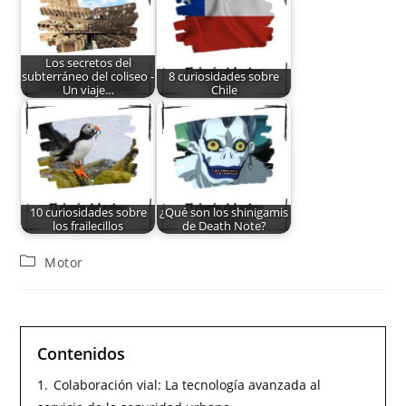
Los secretos del
subterráneo del coliseo -
8 curiosidades sobre
Un viaje…
Chile
10 curiosidades sobre
¿Qué son los shinigamis
los frailecillos
de Death Note?
Motor
Contenidos
1.
Colaboración vial: La tecnología avanzada al