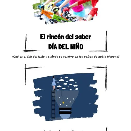
¿Qué es el Día del Niño y cuándo se celebra en los países de habla hispana?