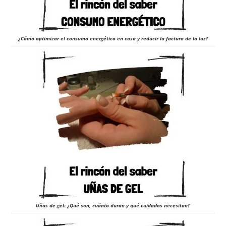
¿Cómo optimizar el consumo energético en casa y reducir la factura de la luz?
Uñas de gel: ¿Qué son, cuánto duran y qué cuidados necesitan?