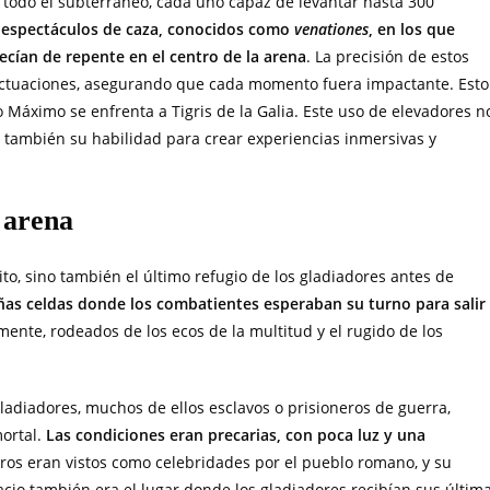
 todo el subterráneo, cada uno capaz de levantar hasta 300
os espectáculos de caza, conocidos como
venationes
, en los que
ecían de repente en el centro de la arena
. La precisión de estos
 actuaciones, asegurando que cada momento fuera impactante. Esto
 Máximo se enfrenta a Tigris de la Galia. Este uso de elevadores n
o también su habilidad para crear experiencias inmersivas y
a arena
ito, sino también el último refugio de los gladiadores antes de
as celdas donde los combatientes esperaban su turno para salir
mente, rodeados de los ecos de la multitud y el rugido de los
 gladiadores, muchos de ellos esclavos o prisioneros de guerra,
ortal.
Las condiciones eran precarias, con poca luz y una
eros eran vistos como celebridades por el pueblo romano, y su
acio también era el lugar donde los gladiadores recibían sus últim