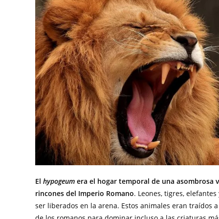
El
hypogeum
era el hogar temporal de una asombrosa v
rincones del Imperio Romano
. Leones, tigres, elefant
ser liberados en la arena. Estos animales eran traídos
de los romanos para dominar incluso a las criaturas má