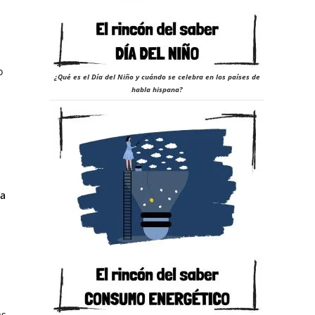
o
¿Qué es el Día del Niño y cuándo se celebra en los países de
habla hispana?
 a
as