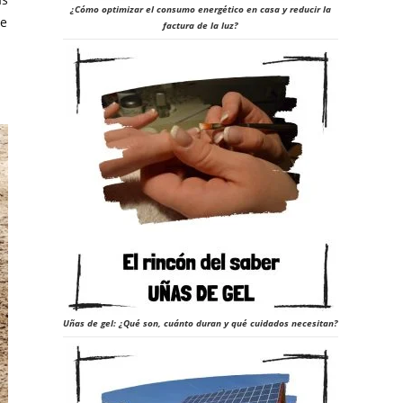
¿Cómo optimizar el consumo energético en casa y reducir la
de
factura de la luz?
Uñas de gel: ¿Qué son, cuánto duran y qué cuidados necesitan?