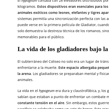
El
hypogeum
contaba con 28 elevadores distribuidos por
kilogramos.
Estos dispositivos eran esenciales para l
animales exóticos como leones, elefantes y tigres apar
sistemas permitía una sincronización perfecta con las
puede verse en la primera película de Gladiator, cuando
solo demuestra la destreza técnica de los romanos, sin
memorables para el público.
La vida de los gladiadores bajo l
El subterráneo del Coliseo no solo era un lugar de tráns
enfrentarse a la muerte.
Este espacio albergaba pequeñ
la arena
. Los gladiadores se preparaban mental y física
animales.
La vida en el
hypogeum
era dura y claustrofóbica, y, los
sabían que estaban a punto de enfrentar un combate m
constante tensión en el aire
. Sin embargo, estos guerr
sacrificio se celebraba como un acto de honor. Este esp