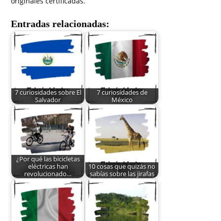
originales certificadas.
Entradas relacionadas:
7 curiosidades sobre El
7 curiosidades de
Salvador
México
¿Por qué las bicicletas
eléctricas han
10 cosas que quizás no
revolucionado…
sabías sobre las jirafas