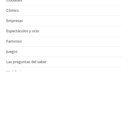
Cómics
Empresas
Espectáculos y ocio
Famosos
Juegos
Las preguntas del saber
Mobiliario
Motor
Música
Países
Películas
Series de televisión