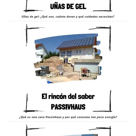
Uñas de gel: ¿Qué son, cuánto duran y qué cuidados necesitan?
¿Qué es una casa Passivhaus y por qué consume tan poca energía?