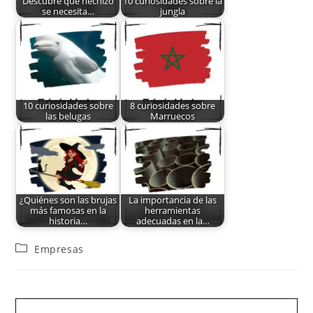
Descubre qué hechizo
10 curiosidades sobre la
se necesita…
jungla
10 curiosidades sobre
8 curiosidades sobre
las belugas
Marruecos
¿Quiénes son las brujas
La importancia de las
más famosas en la
herramientas
historia…
adecuadas en la…
Empresas