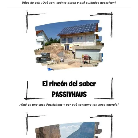
Uñas de gel: ¿Qué son, cuánto duran y qué cuidados necesitan?
¿Qué es una casa Passivhaus y por qué consume tan poca energía?