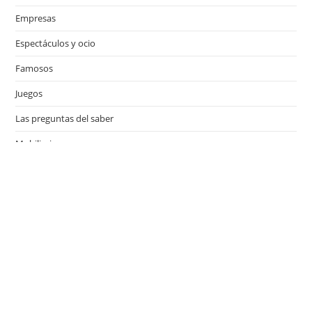
Empresas
Espectáculos y ocio
Famosos
Juegos
Las preguntas del saber
Mobiliario
Motor
Música
Países
Películas
Series de televisión
Viajes