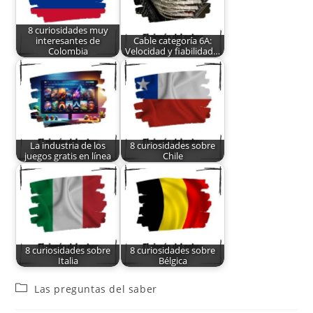
8 curiosidades muy
interesantes de
Cable categoría 6A:
Colombia
Velocidad y fiabilidad…
La industria de los
8 curiosidades sobre
juegos gratis en línea
Chile
8 curiosidades sobre
8 curiosidades sobre
Italia
Bélgica
Las preguntas del saber