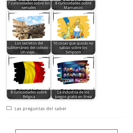
7 curiosidades sobre los
8 curiosidades sobre
servales
Marruecos
Los secretos del
10 cosas que quizás no
subterráneo del coliseo -
sabías sobre los
Un viaje…
Simpson
8 curiosidades sobre
La industria de los
Bélgica
juegos gratis en línea
Las preguntas del saber