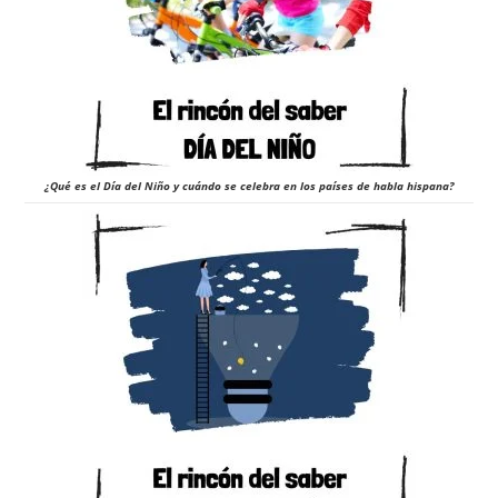
¿Qué es el Día del Niño y cuándo se celebra en los países de habla hispana?