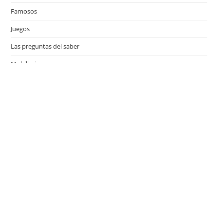
Famosos
Juegos
Las preguntas del saber
Mobiliario
Motor
Música
Países
Películas
Series de televisión
Viajes