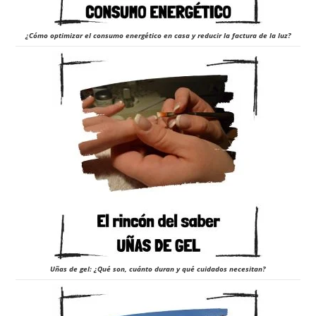
¿Cómo optimizar el consumo energético en casa y reducir la factura de la luz?
Uñas de gel: ¿Qué son, cuánto duran y qué cuidados necesitan?