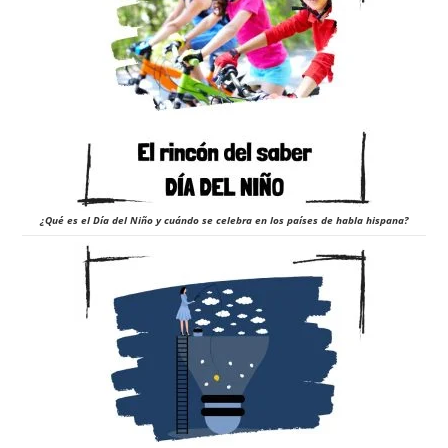
¿Qué es el Día del Niño y cuándo se celebra en los países de habla hispana?