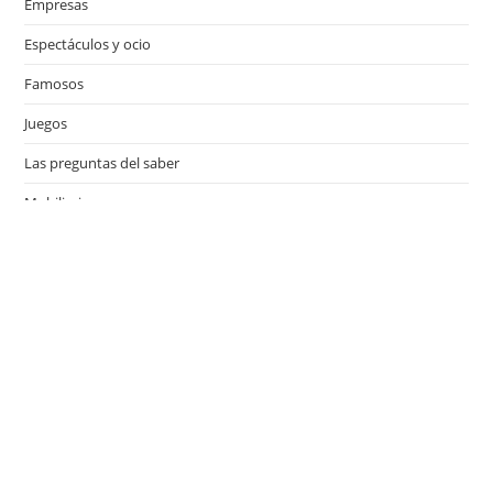
Empresas
Espectáculos y ocio
Famosos
Juegos
Las preguntas del saber
Mobiliario
Motor
Música
Países
Películas
Series de televisión
Viajes