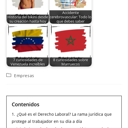
Accidente
Historia del bikini desde
cerebrovascular: Todo lo
su creación hasta hoy
que debes saber
7 curiosidades de
8 curiosidades sobre
Venezuela increíbles
Marruecos
Empresas
Contenidos
1.
¿Qué es el Derecho Laboral? La rama jurídica que
protege al trabajador en su día a día