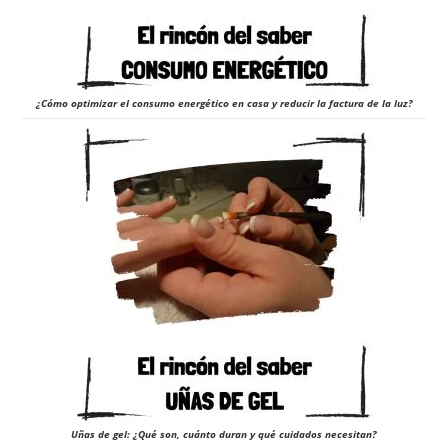
¿Cómo optimizar el consumo energético en casa y reducir la factura de la luz?
Uñas de gel: ¿Qué son, cuánto duran y qué cuidados necesitan?