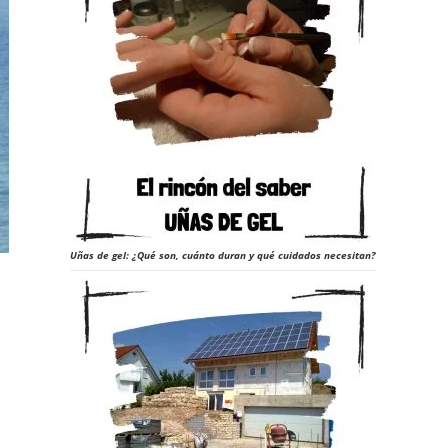
Uñas de gel: ¿Qué son, cuánto duran y qué cuidados necesitan?