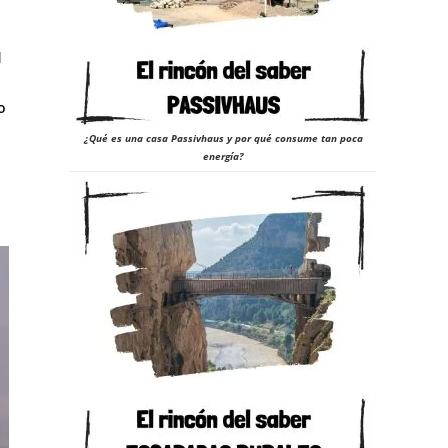
l
o
¿Qué es una casa Passivhaus y por qué consume tan poca
energía?