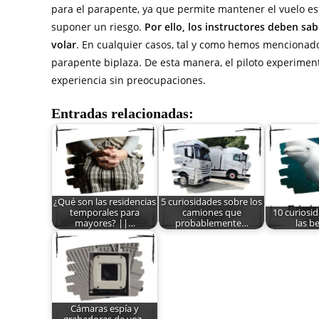
para el parapente, ya que permite mantener el vuelo est
suponer un riesgo.
Por ello, los instructores deben sab
volar
. En cualquier casos, tal y como hemos mencionado,
parapente biplaza. De esta manera, el piloto experiment
experiencia sin preocupaciones.
Entradas relacionadas:
¿Qué son las residencias
5 curiosidades sobre los
temporales para
camiones que
10 curiosi
mayores? ||…
probablemente…
las b
Cámaras espía y