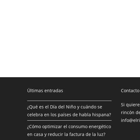
Últimas entradas
Contacto
Si quiere
¿Qué es el Día del Niño y cuándo se
rincón de
celebra en los países de habla hispana?
info@elr
¿Cómo optimizar el consumo energético
en casa y reducir la factura de la luz?