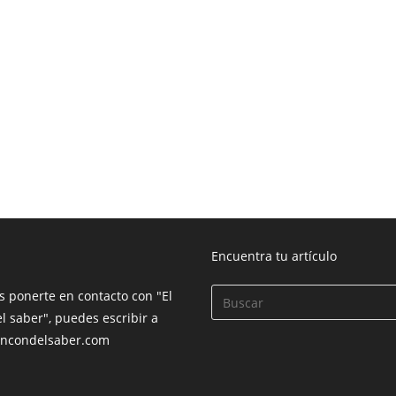
Encuentra tu artículo
s ponerte en contacto con "El
l saber", puedes escribir a
incondelsaber.com