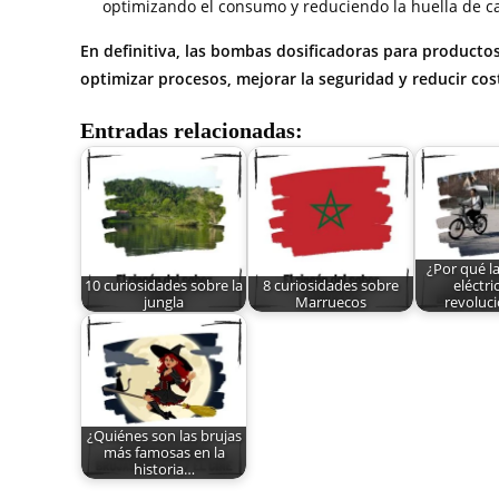
optimizando el consumo y reduciendo la huella de ca
En definitiva, las bombas dosificadoras para product
optimizar procesos, mejorar la seguridad y reducir cos
Entradas relacionadas:
¿Por qué la
10 curiosidades sobre la
8 curiosidades sobre
eléctri
jungla
Marruecos
revoluc
¿Quiénes son las brujas
más famosas en la
historia…