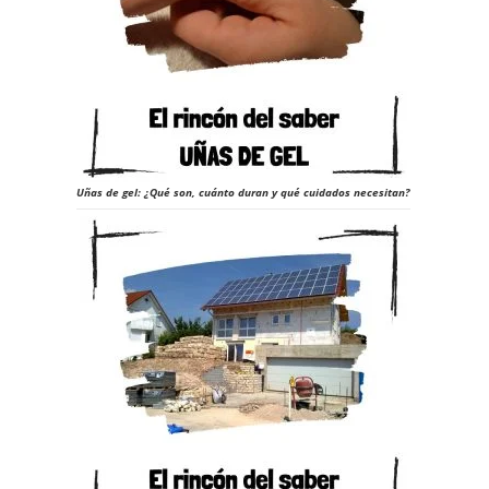
Uñas de gel: ¿Qué son, cuánto duran y qué cuidados necesitan?