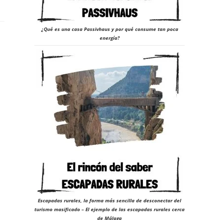
¿Qué es una casa Passivhaus y por qué consume tan poca
energía?
Escapadas rurales, la forma más sencilla de desconectar del
turismo masificado – El ejemplo de las escapadas rurales cerca
de Málaga