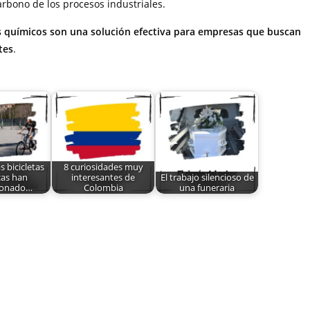
rbono de los procesos industriales.
os químicos son una solución efectiva para empresas que buscan
tes
.
s bicicletas
8 curiosidades muy
cas han
interesantes de
El trabajo silencioso de
ionado…
Colombia
una funeraria