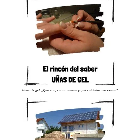
Uñas de gel: ¿Qué son, cuánto duran y qué cuidados necesitan?