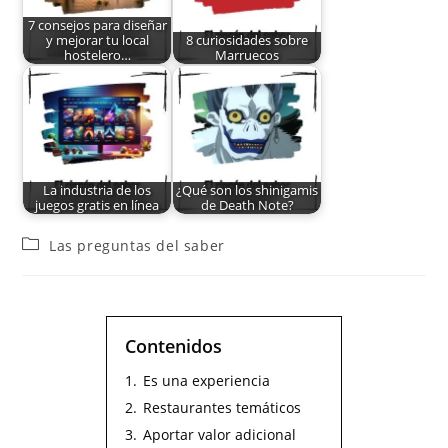
7 consejos para diseñar
y mejorar tu local
8 curiosidades sobre
hostelero…
Marruecos
La industria de los
¿Qué son los shinigamis
juegos gratis en línea
de Death Note?
Las preguntas del saber
Contenidos
1.
Es una experiencia
2.
Restaurantes temáticos
3.
Aportar valor adicional