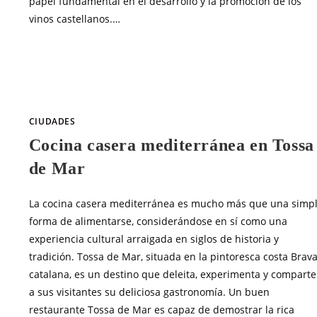
papel fundamental en el desarrollo y la promoción de los
vinos castellanos.…
SIN COMENTARIOS
ABRIL 9, 20
CIUDADES
Cocina casera mediterránea en Tossa
de Mar
La cocina casera mediterránea es mucho más que una simp
forma de alimentarse, considerándose en sí como una
experiencia cultural arraigada en siglos de historia y
tradición. Tossa de Mar, situada en la pintoresca costa Brav
catalana, es un destino que deleita, experimenta y comparte
a sus visitantes su deliciosa gastronomía. Un buen
restaurante Tossa de Mar es capaz de demostrar la rica