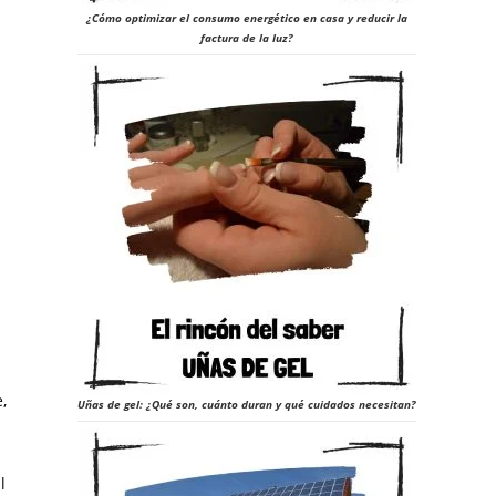
¿Cómo optimizar el consumo energético en casa y reducir la
factura de la luz?
24
,
Uñas de gel: ¿Qué son, cuánto duran y qué cuidados necesitan?
l