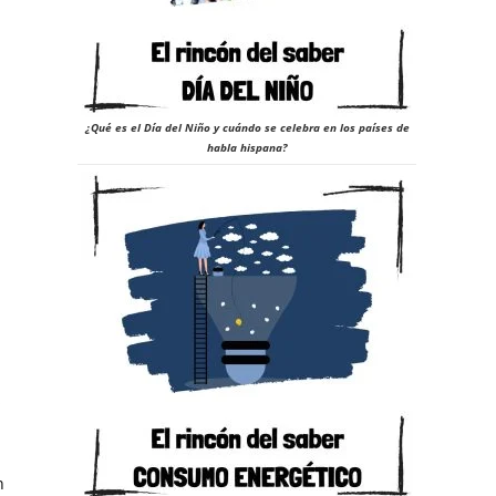
24
¿Qué es el Día del Niño y cuándo se celebra en los países de
habla hispana?
s
a
n