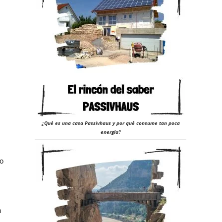
24
¿Qué es una casa Passivhaus y por qué consume tan poca
energía?
o
n