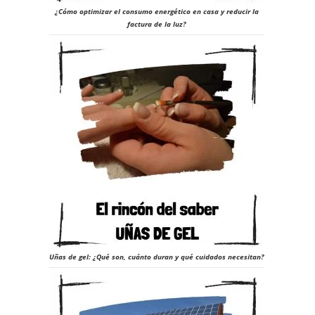
¿Cómo optimizar el consumo energético en casa y reducir la
factura de la luz?
Uñas de gel: ¿Qué son, cuánto duran y qué cuidados necesitan?