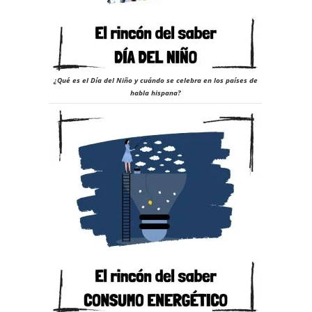
23
¿Qué es el Día del Niño y cuándo se celebra en los países de
habla hispana?