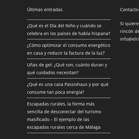
Últimas entradas
Contacto
Si quiere
¿Qué es el Día del Niño y cuándo se
rincón de
celebra en los países de habla hispana?
info@elr
¿Cómo optimizar el consumo energético
en casa y reducir la factura de la luz?
Uñas de gel: ¿Qué son, cuánto duran y
qué cuidados necesitan?
¿Qué es una casa Passivhaus y por qué
consume tan poca energía?
Escapadas rurales, la forma más
sencilla de desconectar del turismo
masificado – El ejemplo de las
escapadas rurales cerca de Málaga