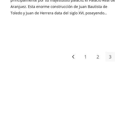
principalmente por su majestuoso palacio, el Palacio Real de
Aranjuez. Esta enorme construcción de Juan Bautista de
Toledo y Juan de Herrera data del siglo XVI, poseyendo…
SIN COMENTARIOS
ABRIL 17, 20
1
2
3