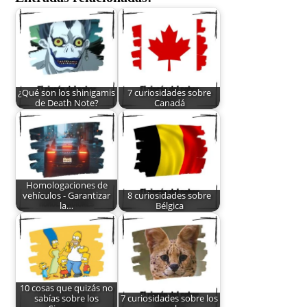
¿Qué son los shinigamis
7 curiosidades sobre
de Death Note?
Canadá
Homologaciones de
vehículos - Garantizar
8 curiosidades sobre
la…
Bélgica
10 cosas que quizás no
sabías sobre los
7 curiosidades sobre los