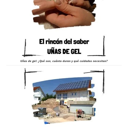
Uñas de gel: ¿Qué son, cuánto duran y qué cuidados necesitan?