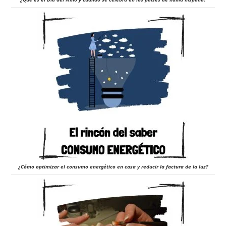
¿Cómo optimizar el consumo energético en casa y reducir la factura de la luz?