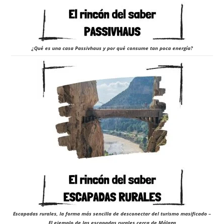
¿Qué es una casa Passivhaus y por qué consume tan poca energía?
Escapadas rurales, la forma más sencilla de desconectar del turismo masificado –
El ejemplo de las escapadas rurales cerca de Málaga