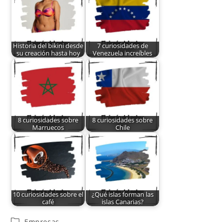
Historia del bikini desde
7 curiosidades de
su creación hasta hoy
Venezuela increíbles
8 curiosidades sobre
8 curiosidades sobre
Marruecos
Chile
10 curiosidades sobre el
¿Qué islas forman las
café
islas Canarias?
Empresas