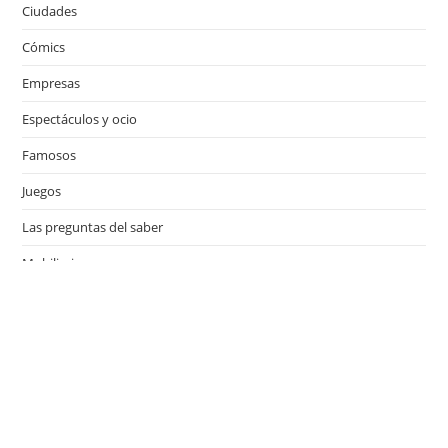
Ciudades
Cómics
Empresas
Espectáculos y ocio
Famosos
Juegos
Las preguntas del saber
Mobiliario
Motor
Música
Países
Películas
Series de televisión