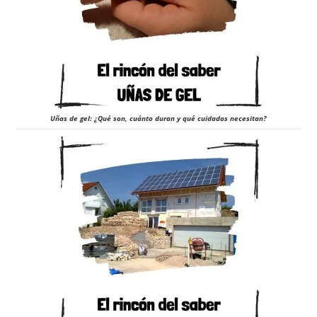
Uñas de gel: ¿Qué son, cuánto duran y qué cuidados necesitan?