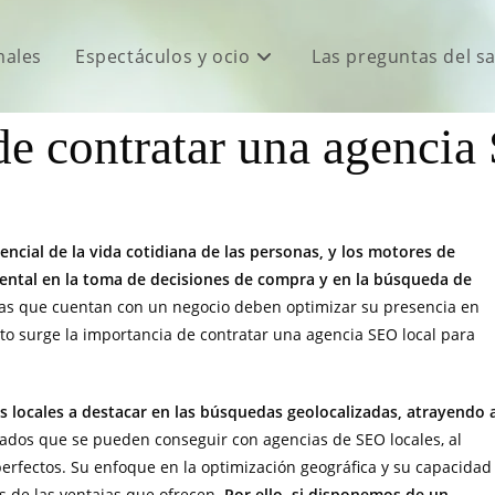
males
Espectáculos y ocio
Las preguntas del s
de contratar una agencia
ncial de la vida cotidiana de las personas, y los motores de
al en la toma de decisiones de compra y en la búsqueda de
sas que cuentan con un negocio deben optimizar su presencia en
exto surge la importancia de contratar una agencia SEO local para
s locales a destacar en las búsquedas geolocalizadas, atrayendo 
ltados que se pueden conseguir con agencias de SEO locales, al
rfectos. Su enfoque en la optimización geográfica y su capacidad
s de las ventajas que ofrecen.
Por ello, si disponemos de un