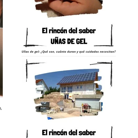
Uñas de gel: ¿Qué son, cuánto duran y qué cuidados necesitan?
,