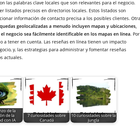
on las palabras clave locales que son relevantes para el negocio.
 listados precisos en directorios locales. Estos listados son
cionar información de contacto precisa a los posibles clientes. Otr
quedas geolocalizadas a menudo incluyen mapas y ubicaciones,
el negocio sea fácilmente identificable en los mapas en línea
. Por
ico a tener en cuenta. Las reseñas en línea tienen un impacto
egocio, y, las estrategias para administrar y fomentar reseñas
s actuales.
nzo de la
ón de la
7 curiosidades sobre
10 curiosidades sobre la
ad con IA
Canadá
jungla