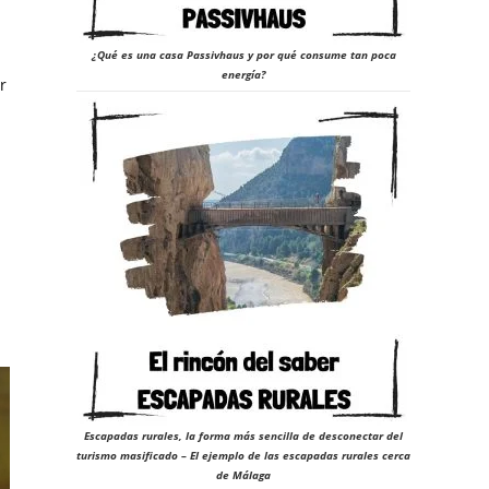
¿Qué es una casa Passivhaus y por qué consume tan poca
energía?
r
Escapadas rurales, la forma más sencilla de desconectar del
turismo masificado – El ejemplo de las escapadas rurales cerca
de Málaga