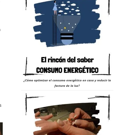
a
a
¿Cómo optimizar el consumo energético en casa y reducir la
factura de la luz?
s