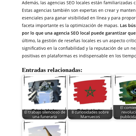
Además, las agencias SEO locales están familiarizadas c
Estas agencias también son expertas en crear y mantener
esenciales para ganar visibilidad en línea y para propor
faceta importante es la optimización de mapas.
Las bús
por lo que una agencia SEO local puede garantizar que 
último, la gestión de reseñas locales es un aspecto crít
significativo en la confiabilidad y la reputación de un n
positivas en plataformas es indispensable en los tiempo
Entradas relacionadas:
El comie
El trabajo silencioso de
8 curiosidades sobre
revoluci
una funeraria
Marruecos
publicid