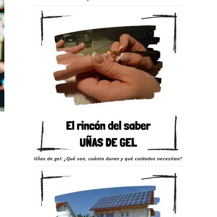
Uñas de gel: ¿Qué son, cuánto duran y qué cuidados necesitan?