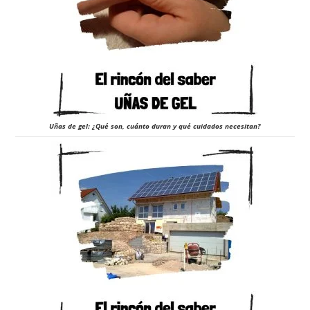
Uñas de gel: ¿Qué son, cuánto duran y qué cuidados necesitan?