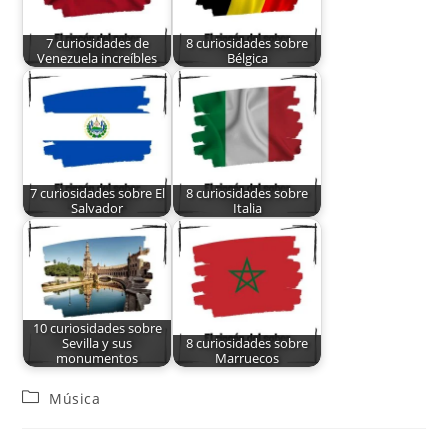
7 curiosidades de
8 curiosidades sobre
Venezuela increíbles
Bélgica
7 curiosidades sobre El
8 curiosidades sobre
Salvador
Italia
10 curiosidades sobre
Sevilla y sus
8 curiosidades sobre
monumentos
Marruecos
Música