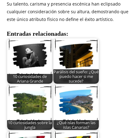
Su talento, carisma y presencia escénica han eclipsado
cualquier consideración sobre su altura, demostrando que
este único atributo físico no define el éxito artístico.
Entradas relacionadas:
Parálisis del sueño: ¿Qué
10 curiosidades de
puedo hacer si me
Ariana Grande
sucede?
10 curiosidades sobre la
¿Qué islas forman las
jungla
islas Canarias?