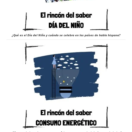
¿Qué es el Día del Niño y cuándo se celebra en los países de habla hispana?