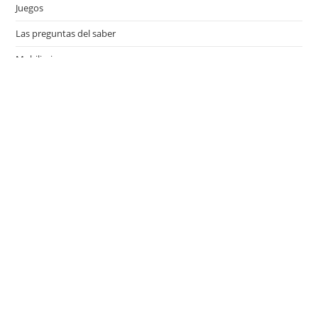
Juegos
Las preguntas del saber
Mobiliario
Motor
Música
Países
Películas
Series de televisión
Viajes
Últimas entradas