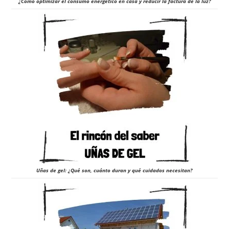
¿Cómo optimizar el consumo energético en casa y reducir la factura de la luz?
Uñas de gel: ¿Qué son, cuánto duran y qué cuidados necesitan?