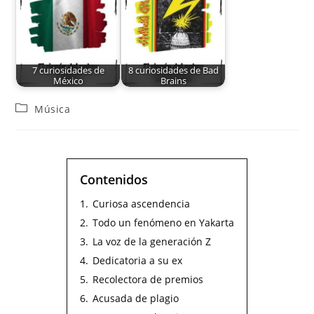
7 curiosidades de
8 curiosidades de Bad
México
Brains
Música
Contenidos
1.
Curiosa ascendencia
2.
Todo un fenómeno en Yakarta
3.
La voz de la generación Z
4.
Dedicatoria a su ex
5.
Recolectora de premios
6.
Acusada de plagio